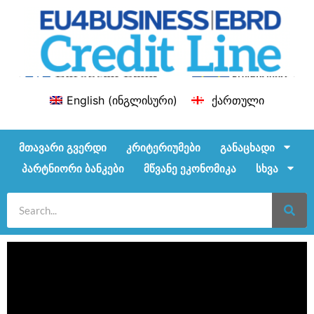
English
(
ინგლისური
)
ქართული
მთავარი გვერდი
კრიტერიუმები
განაცხადი
პარტნიორი ბანკები
მწვანე ეკონომიკა
სხვა