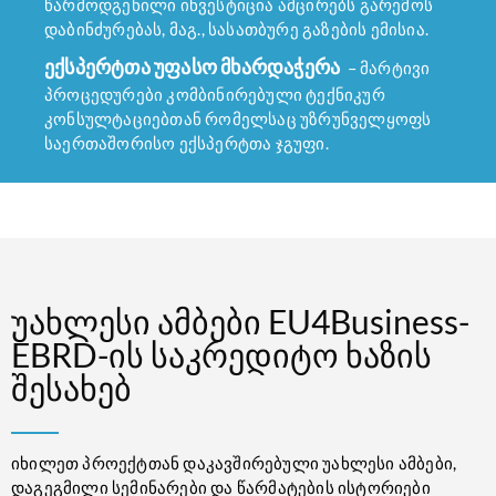
წარმოდგენილი ინვესტიცია ამცირებს გარემოს
დაბინძურებას, მაგ., სასათბურე გაზების ემისია.
ექსპერტთა უფასო მხარდაჭერა
– მარტივი
პროცედურები კომბინირებული ტექნიკურ
კონსულტაციებთან რომელსაც უზრუნველყოფს
საერთაშორისო ექსპერტთა ჯგუფი.
უახლესი ამბები EU4Business-
EBRD-ის საკრედიტო ხაზის
შესახებ
იხილეთ პროექტთან დაკავშირებული უახლესი ამბები,
დაგეგმილი სემინარები და წარმატების ისტორიები